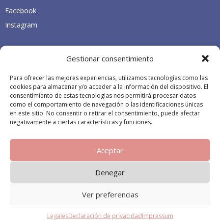
Facebook
Instagram
Legales
Gestionar consentimiento
Declaración de accesibilidad
Para ofrecer las mejores experiencias, utilizamos tecnologías como las
cookies para almacenar y/o acceder a la información del dispositivo. El
Legales
consentimiento de estas tecnologías nos permitirá procesar datos
como el comportamiento de navegación o las identificaciones únicas
en este sitio. No consentir o retirar el consentimiento, puede afectar
negativamente a ciertas características y funciones.
Aceptar
Denegar
Ver preferencias
© Copyright 2025.
Tyris Tech
Todos los derechos reservados
Legales
Declaración de privacidad
Impressum