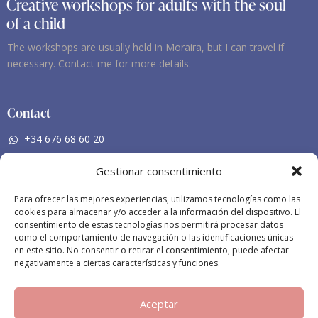
Creative workshops for adults with the soul
of a child
The workshops are usually held in Moraira, but I can travel if
necessary. Contact me for more details.
Contact
+34 676 68 60 20
nieves-mf@hotmail.com
Gestionar consentimiento
Social Networking
Para ofrecer las mejores experiencias, utilizamos tecnologías como las
cookies para almacenar y/o acceder a la información del dispositivo. El
Facebook
consentimiento de estas tecnologías nos permitirá procesar datos
como el comportamiento de navegación o las identificaciones únicas
Instagram
en este sitio. No consentir o retirar el consentimiento, puede afectar
negativamente a ciertas características y funciones.
Aceptar