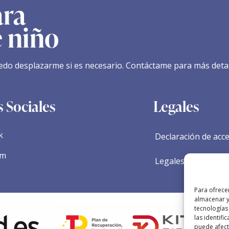
ara
e niño
edo desplazarme si es necesario. Contáctame para más detal
 Sociales
Legales
k
Declaración de acce
am
Legales
Para ofrece
almacenar y
tecnologías
las identifi
puede afecta