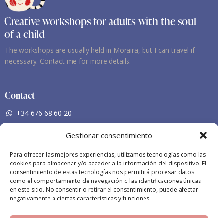
Creative workshops for adults with the soul
of a child
The workshops are usually held in Moraira, but I can travel if
necessary. Contact me for more details.
Contact
+34 676 68 60 20
nieves-mf@hotmail.com
Gestionar consentimiento
Social Networking
Para ofrecer las mejores experiencias, utilizamos tecnologías como las
cookies para almacenar y/o acceder a la información del dispositivo. El
Facebook
consentimiento de estas tecnologías nos permitirá procesar datos
como el comportamiento de navegación o las identificaciones únicas
Instagram
en este sitio. No consentir o retirar el consentimiento, puede afectar
negativamente a ciertas características y funciones.