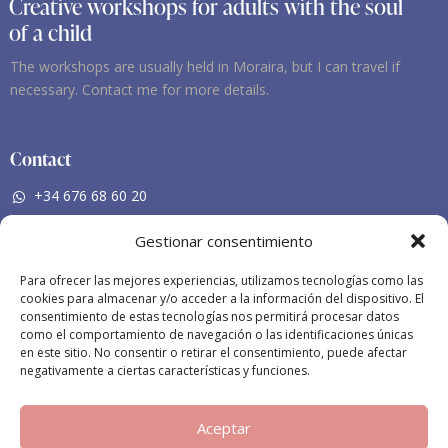
Creative workshops for adults with the soul
of a child
The workshops are usually held in Moraira, but I can travel if
necessary. Contact me for more details.
Contact
+34 676 68 60 20
nieves-mf@hotmail.com
Gestionar consentimiento
Social Networking
Para ofrecer las mejores experiencias, utilizamos tecnologías como las
cookies para almacenar y/o acceder a la información del dispositivo. El
Facebook
consentimiento de estas tecnologías nos permitirá procesar datos
como el comportamiento de navegación o las identificaciones únicas
Instagram
en este sitio. No consentir o retirar el consentimiento, puede afectar
negativamente a ciertas características y funciones.
Aceptar